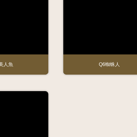
5美人魚
Q6蜘蛛人