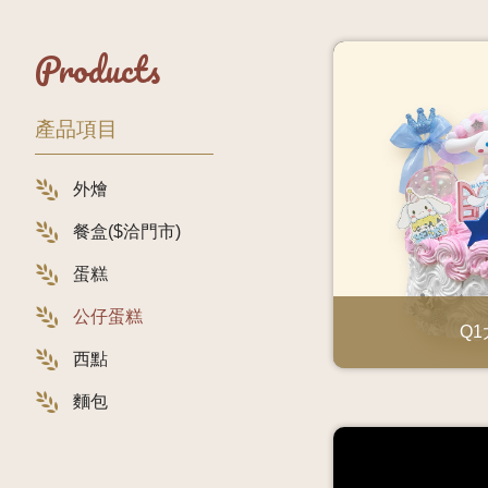
Products
產品項目
外燴
餐盒($洽門市)
蛋糕
公仔蛋糕
Q
西點
麵包