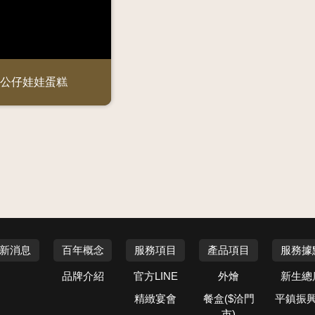
公仔娃娃蛋糕
新消息
百年概念
服務項目
產品項目
服務據
品牌介紹
官方LINE
外燴
新生總
精緻宴會
餐盒($洽門
平鎮振
市)