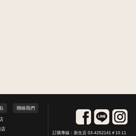
點
聯絡我們
店
興店
訂購專線：新生店 03-4252141＃10.11