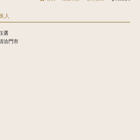
蜘蛛人
任選
請洽門市