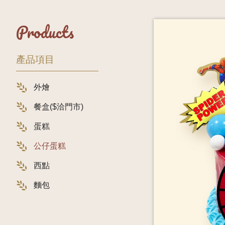
Products
產品項目
外燴
餐盒($洽門市)
蛋糕
公仔蛋糕
西點
麵包