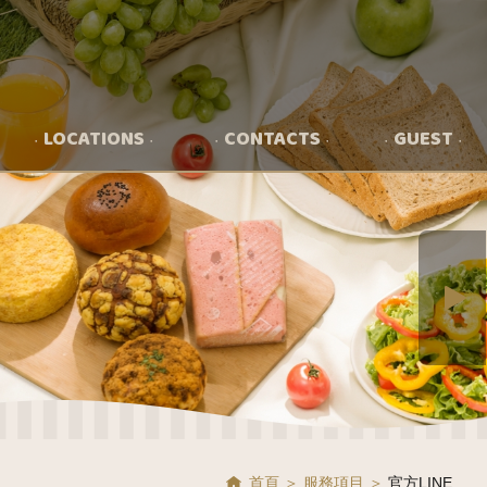
LOCATIONS
CONTACTS
GUEST
首頁
服務項目
官方LINE