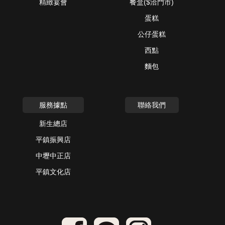
精緻宴會
餐盒($洽門市)
蛋糕
公仔蛋糕
西點
麵包
服務據點
聯絡我們
新生總店
平鎮振興店
中壢中正店
平鎮文化店