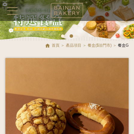
首頁
產品項目
餐盒($洽門市)
餐盒G