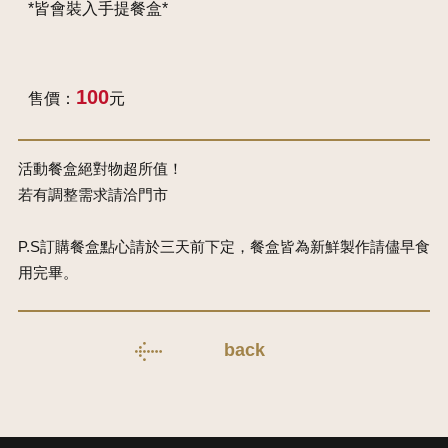
*皆會裝入手提餐盒*
100
售價：
元
活動餐盒絕對物超所值！
若有調整需求請洽門市
P.S訂購餐盒點心請於三天前下定，餐盒皆為新鮮製作請儘早食
用完畢。
back