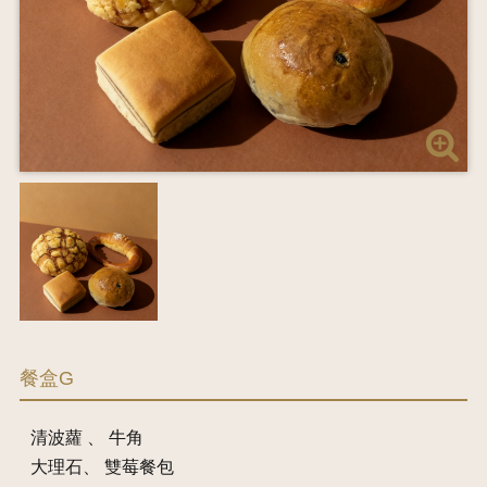
餐盒G
清波蘿 、 牛角
大理石、 雙莓餐包